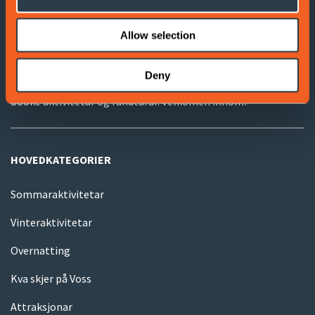
VOSS TURISTINFORMASJON
Allow selection
Voss Turistinformasjon ligg ved Voss stasjon, på bakkeplan
under Voss Gondol.
Deny
Hjå oss får du god og nyttig informasjon, samt hjelp til å
booke aktivitetar og rundturar. Velkomen innom!
HOVEDKATEGORIER
Sommaraktivitetar
Vinteraktivitetar
Overnatting
Kva skjer på Voss
Attraksjonar