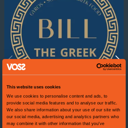
about
Bill
the
greek
Bill the greek
This website uses cookies
We use cookies to personalise content and ads, to
Bill the greek går aldri på kompromiss med kvalitet.
provide social media features and to analyse our traffic.
Hos oss får alle ein autentisk smak av Hellas.
We also share information about your use of our site with
our social media, advertising and analytics partners who
may combine it with other information that you’ve