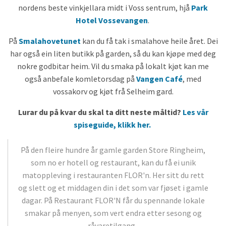
nordens beste vinkjellara midt i Voss sentrum, hjå
Park
Hotel Vossevangen
.
På
Smalahovetunet
kan du få tak i smalahove heile året. Dei
har også ein liten butikk på garden, så du kan kjøpe med deg
nokre godbitar heim. Vil du smaka på lokalt kjøt kan me
også anbefale komletorsdag på
Vangen Café
, med
vossakorv og kjøt frå Selheim gard.
Lurar du på kvar du skal ta ditt neste måltid?
Les vår
spiseguide, klikk her.
På den fleire hundre år gamle garden Store Ringheim,
som no er hotell og restaurant, kan du få ei unik
matoppleving i restauranten FLOR'n. Her sitt du rett
og slett og et middagen din i det som var fjøset i gamle
dagar. På Restaurant FLOR'N får du spennande lokale
smakar på menyen, som vert endra etter sesong og
råvaretilgang.