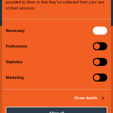
provided to them or that they’ve collected from your use
of their services.
Consent
Necessary
Selection
Kafear
Read
Preferences
more
about
Statistics
Cafe
Stationen
Marketing
Show details
Allow all