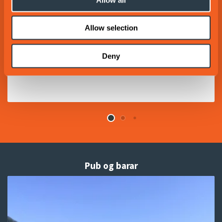
Cafe Stationen
Allow selection
Ein særprega kafé med god stemning året rundt.
Deny
Pub og barar
Read
more
about
Cafe