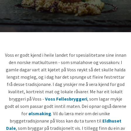
Voss er godt kjend i heile landet for spesialitetane sine innan
den norske matkulturen - som smalahove og vossakorv. I
gamle dagar vart alt kjøtet på Voss røykt så det skulle halda
lengst mogleg, og i dag har det sprunge ut fleire festrettar
frå desse tradisjonane. I dag ynskjer me å vera kjend for god
kvalitet, kortreist mat og lokale råvarer. Me har eit lokalt
bryggeri på Voss -
Voss Fellesbryggeri
, som lagar mykje
godt øl som passar godt inntil maten. Dei opnar også dørene
for
ølsmaking
. Vil du læra meir om dei unike
bryggetradisjonane på Voss kan du ta turen til
Eldhuset
Dale
, som bryggar på tradisjonelt vis. I tillegg finn du ein av