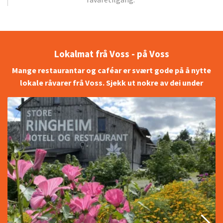
Lokalmat frå Voss - på Voss
Mange restaurantar og caféar er svært gode på å nytte
lokale råvarer frå Voss. Sjekk ut nokre av dei under
Read
more
about
FLOR'N
Restaurant
på
Store
Ringheim