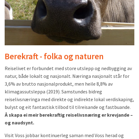
Berekraft - folka og naturen
Reiselivet er forbundet med store utslepp og nedbygging av
natur, både lokalt og nasjonalt. Næringa nasjonalt står for
3,6% av brutto nasjonalprodukt, men heile 8,8% av
klimagassutsleppa (2019). Samstundes bidreg
reiselivsnæringa med direkte og indirekte lokal verdiskaping,
bulyst og eit fantastisk tilbod til tilreisande og fastbuande.
Å skapa ei meir berekraftig reiselivsnæring er krevjande –
og naudsynt.
Visit Voss jobbar kontinuerleg saman med Voss herad og