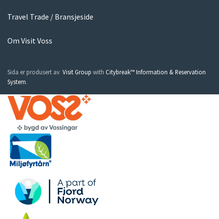
Travel Trade / Bransjeside
Om Visit Voss
Sida er produsert av
Visit Group
with
Citybreak™ Information & Reservation
System
.