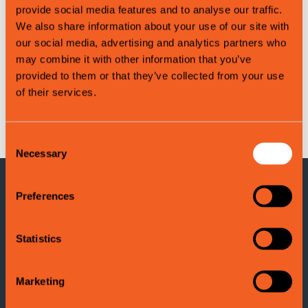
provide social media features and to analyse our traffic.
We also share information about your use of our site with
our social media, advertising and analytics partners who
may combine it with other information that you’ve
provided to them or that they’ve collected from your use
of their services.
Leaflet
|
©
OpenStreetMap
contributors
Consent
Necessary
Selection
Preferences
KONTAKTINFORMASJON
Voss Turistinformasjon
Statistics
Adresse: Evangervegen 3
5704 Voss
Marketing
Tel:
(+47) 406 177 00