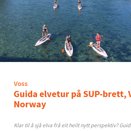
Voss
Guida elvetur på SUP-brett,
Norway
Klar til å sjå elva frå eit heilt nytt perspektiv?