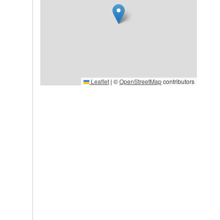
Leaflet
|
©
OpenStreetMap
contributors