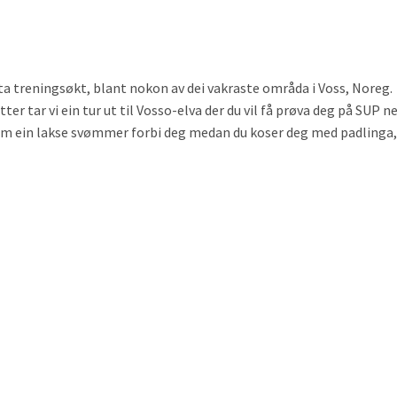
lita treningsøkt, blant nokon av dei vakraste områda i Voss, Noreg.
ter tar vi ein tur ut til Vosso-elva der du vil få prøva deg på SUP n
a om ein lakse svømmer forbi deg medan du koser deg med padlinga,