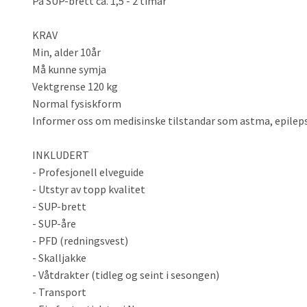
På SUP-brett ca. 1,5 - 2 timar
KRAV
Min, alder 10år
Må kunne symja
Vektgrense 120 kg
Normal fysiskform
Informer oss om medisinske tilstandar som astma, epilepsi
INKLUDERT
- Profesjonell elveguide
- Utstyr av topp kvalitet
- SUP-brett
- SUP-åre
- PFD (redningsvest)
- Skalljakke
- Våtdrakter (tidleg og seint i sesongen)
- Transport