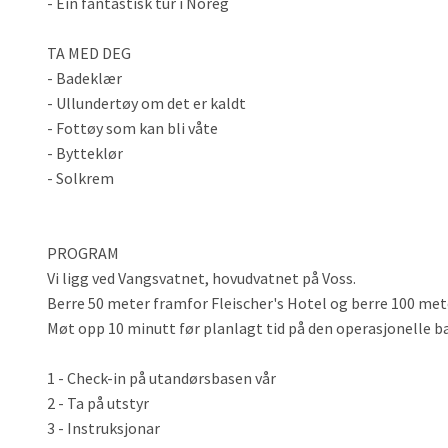
- Ein fantastisk tur i Noreg
TA MED DEG
- Badeklær
- Ullundertøy om det er kaldt
- Fottøy som kan bli våte
- Bytteklør
- Solkrem
PROGRAM
Vi ligg ved Vangsvatnet, hovudvatnet på Voss.
Berre 50 meter framfor Fleischer's Hotel og berre 100 met
Møt opp 10 minutt før planlagt tid på den operasjonelle b
1 - Check-in på utandørsbasen vår
2 - Ta på utstyr
3 - Instruksjonar