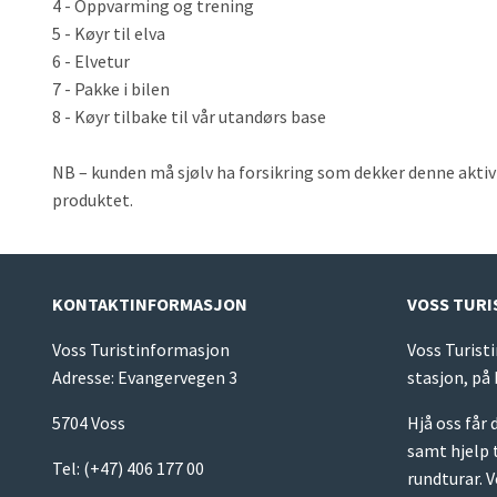
4 - Oppvarming og trening
5 - Køyr til elva
6 - Elvetur
7 - Pakke i bilen
8 - Køyr tilbake til vår utandørs base
NB – kunden må sjølv ha forsikring som dekker denne aktivi
produktet.
KONTAKTINFORMASJON
VOSS TUR
Voss Turistinformasjon
Voss Turist
Adresse: Evangervegen 3
stasjon, på
5704 Voss
Hjå oss får
samt hjelp t
Tel:
(+47) 406 177 00
rundturar.