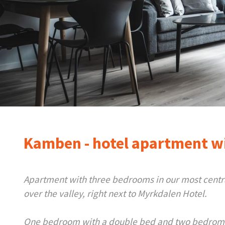
Kamben - hotel apartment w
Apartment with three bedrooms in our most centra
over the valley, right next to Myrkdalen Hotel.
One bedroom with a double bed and two bedroms