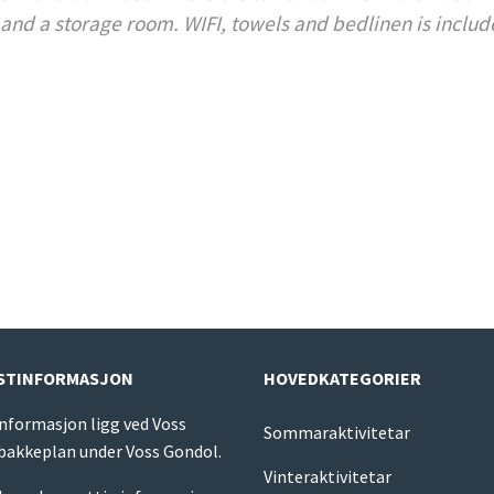
and a storage room. WIFI, towels and bedlinen is includ
ISTINFORMASJON
HOVEDKATEGORIER
informasjon ligg ved Voss
Sommaraktivitetar
 bakkeplan under Voss Gondol.
Vinteraktivitetar