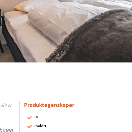
Produktegenskaper
 view
TV
Toalett
mbined