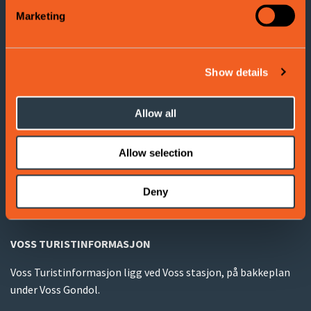
Voss Turistinformasjon
Marketing
Adresse: Evangervegen 3
5704 Voss
Show details
Tel:
(+47) 406 177 00
E-post:
info@visitvoss.no
Allow all
Allow selection
Cookies
Terms and Conditions
Deny
VOSS TURISTINFORMASJON
Voss Turistinformasjon ligg ved Voss stasjon, på bakkeplan
under Voss Gondol.