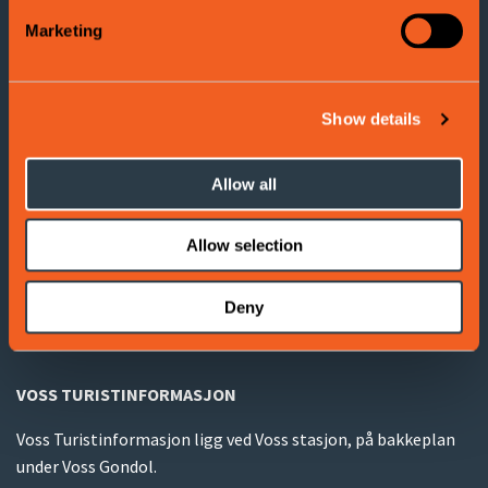
Voss Turistinformasjon
Marketing
Adresse: Evangervegen 3
5704 Voss
Show details
Tel:
(+47) 406 177 00
Allow all
E-post:
info@visitvoss.no
Allow selection
Cookies
Deny
Terms and Conditions
VOSS TURISTINFORMASJON
Voss Turistinformasjon ligg ved Voss stasjon, på bakkeplan
under Voss Gondol.