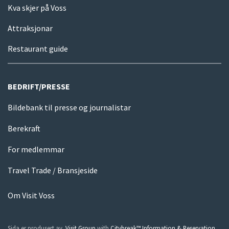
Kva skjer på Voss
Attraksjonar
Restaurant guide
BEDRIFT/PRESSE
Bildebank til presse og journalistar
Berekraft
For medlemmar
Travel Trade / Bransjeside
Om Visit Voss
Sida er produsert av
Visit Group
with
Citybreak™ Information & Reservation