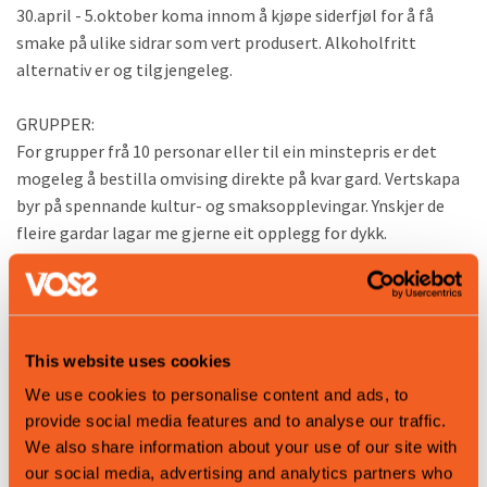
30.april - 5.oktober koma innom å kjøpe siderfjøl for å få
smake på ulike sidrar som vert produsert. Alkoholfritt
alternativ er og tilgjengeleg.
GRUPPER:
For grupper frå 10 personar eller til ein minstepris er det
mogeleg å bestilla omvising direkte på kvar gard. Vertskapa
byr på spennande kultur- og smaksopplevingar. Ynskjer de
fleire gardar lagar me gjerne eit opplegg for dykk.
Ta direkte kontakt med ein av gardane bestilling av
gruppeomvisingar!
Kontaktinformasjon
This website uses cookies
We use cookies to personalise content and ads, to
Nettsted
provide social media features and to analyse our traffic.
Bestill her
We also share information about your use of our site with
our social media, advertising and analytics partners who