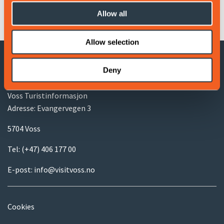
Leaflet
|
©
OpenStreetMap
contributors
Allow all
Allow selection
Deny
KONTAKTINFORMASJON
Voss Turistinformasjon
Adresse: Evangervegen 3
5704 Voss
Tel:
(+47) 406 177 00
E-post:
info@visitvoss.no
Cookies