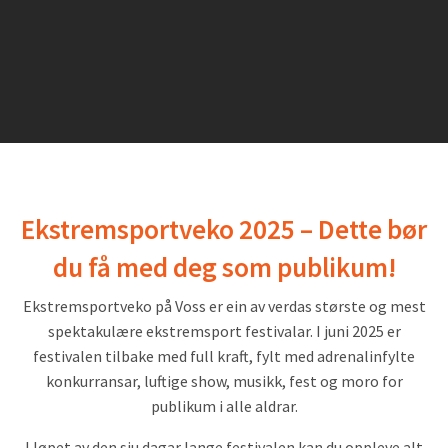
Ekstremsportveko 2025 – Dette bør
du få med deg som publikum!
Ekstremsportveko på Voss er ein av verdas største og mest
spektakulære ekstremsport festivalar. I juni 2025 er
festivalen tilbake med full kraft, fylt med adrenalinfylte
konkurransar, luftige show, musikk, fest og moro for
publikum i alle aldrar.
I løpet av den sju dagar lange festivalen kan du oppleve alt