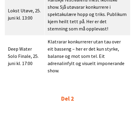
show. Sjå utøvarar konkurrere i
Lokst Utøve, 25.
spektakulære hopp og triks. Publikum
juni kl. 13:00
kjem heilt tett på. Her er det
stemning som må opplevast!
Klatrarar konkurrerer utan tau over
Deep Water
eit basseng – her er det kun styrke,
Solo Finale, 25.
balanse og mot som tel. Eit
juni kl. 17:00
adrenalinfylt og visuelt imponerande
show.
Del 2
Opplev elvepadlarar ta seg
Extreme Kayaking,
gjennom utfordrande og ville stryk
26. juni kl. 10:00
i elvane rundt Voss. Nært,
spektakulært og fullt av action.