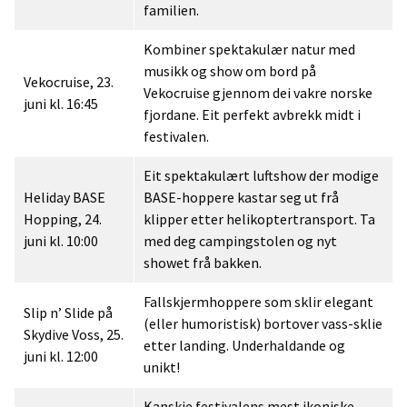
familien.
Kombiner spektakulær natur med
musikk og show om bord på
Vekocruise, 23.
Vekocruise gjennom dei vakre norske
juni kl. 16:45
fjordane. Eit perfekt avbrekk midt i
festivalen.
Eit spektakulært luftshow der modige
Heliday BASE
BASE-hoppere kastar seg ut frå
Hopping, 24.
klipper etter helikoptertransport. Ta
juni kl. 10:00
med deg campingstolen og nyt
showet frå bakken.
Fallskjermhoppere som sklir elegant
Slip n’ Slide på
(eller humoristisk) bortover vass-sklie
Skydive Voss, 25.
etter landing. Underhaldande og
juni kl. 12:00
unikt!
Kanskje festivalens mest ikoniske