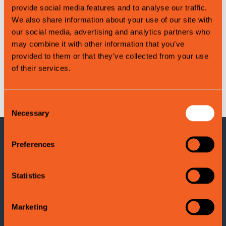
provide social media features and to analyse our traffic.
We also share information about your use of our site with
our social media, advertising and analytics partners who
may combine it with other information that you’ve
provided to them or that they’ve collected from your use
of their services.
Leaflet
|
©
OpenStreetMap
contributors
Consent
Necessary
Selection
Preferences
KONTAKTINFORMASJON
Voss Turistinformasjon
Statistics
Adresse: Evangervegen 3
5704 Voss
Marketing