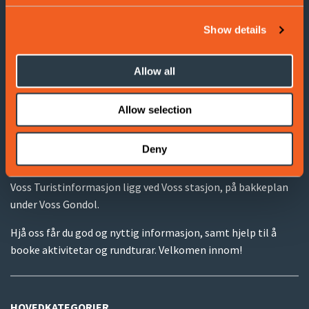
Tel:
(+47) 406 177 00
E-post:
info@visitvoss.no
Show details
Allow all
Cookies
Terms and Conditions
Allow selection
Deny
VOSS TURISTINFORMASJON
Voss Turistinformasjon ligg ved Voss stasjon, på bakkeplan
under Voss Gondol.
Hjå oss får du god og nyttig informasjon, samt hjelp til å
booke aktivitetar og rundturar. Velkomen innom!
HOVEDKATEGORIER