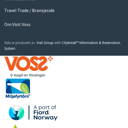
Travel Trade / Bransjeside
Om Visit Voss
Sida er produsert av
Visit Group
with
Citybreak™ Information & Reservation
System
.