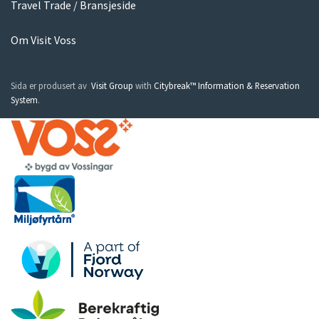
Travel Trade / Bransjeside
Om Visit Voss
Sida er produsert av
Visit Group
with
Citybreak™ Information & Reservation
System
.