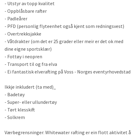
- Utstyr av topp kvalitet
- Oppblåsbare rafter
- Padleårer
- PFD (personlig flyteenhet også kjent som redningsvest)
- Overtrekksjakke
- Våtdrakter (om det er 25 grader eller meir er det ok med
dine eigne sportsklær)
- Fottøy i neopren
- Transport til og fra elva
- Ei fantastisk elverafting på Voss - Norges eventyrhovedstad
Ikkje inkludert (ta med)_
- Badetøy
- Super- eller ullundertøy
- Tørt klesskift
- Solkrem
Værbegrensninger: Whitewater rafting er ein flott aktivitet å