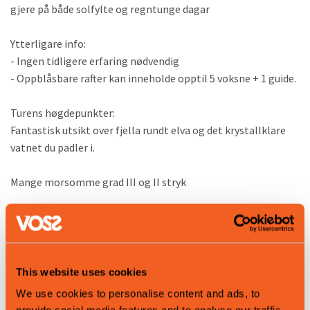
gjere på både solfylte og regntunge dagar
Ytterligare info:
- Ingen tidligere erfaring nødvendig
- Oppblåsbare rafter kan inneholde opptil 5 voksne + 1 guide.
Turens høgdepunkter:
Fantastisk utsikt over fjella rundt elva og det krystallklare
vatnet du padler i.
Mange morsomme grad III og II stryk
Oppmøte
Summer Outdoor Shop adresse:
Evangervegen, 14
Voss, Norge
This website uses cookies
Finn oss ved kanten av Vangsvatnet, nær den nye gondolen,
We use cookies to personalise content and ads, to
foran Fleischer's Hotel.