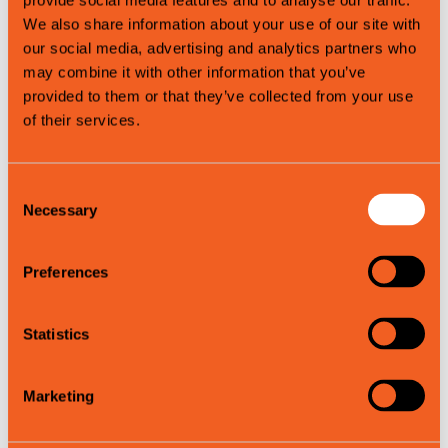
provide social media features and to analyse our traffic.
We also share information about your use of our site with
Ruteplan:
our social media, advertising and analytics partners who
Møt opp min 10 minutter før oppstart
may combine it with other information that you’ve
provided to them or that they’ve collected from your use
1 - Sjekk inn på basen vår
of their services.
2 - På med utstyr
3 - Transport til elva
4 - Sikkerhetsinstruksjoner
Consent
Necessary
Selection
5 - Oppvarming og øvelse på vennlig elveseksjon
6 - Padletur
7 - Pakke bilen
Preferences
8 - Retur til basen
Statistics
NB – kunden må sjølv ha forsikring som dekker denne
aktiviteten, aktivitetsformidlaren har ikkje forsikring for
gjestene på dette produktet.
Marketing
Kontaktinformasjon