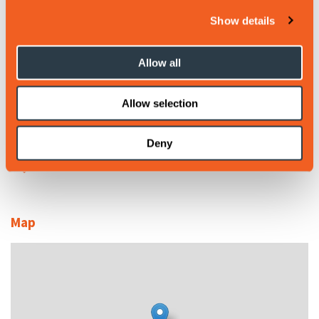
Nettsted
Show details
Bestill her
inquiry@outdoornorway.com
Allow all
Produktegenskaper
Allow selection
Sommer
Deny
Vår
Høst
Map