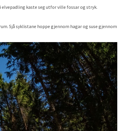
 elvepadling kaste seg utfor ville fossar og stryk.
ntrum. Sjå syklistane hoppe gjennom hagar og suse gjennom