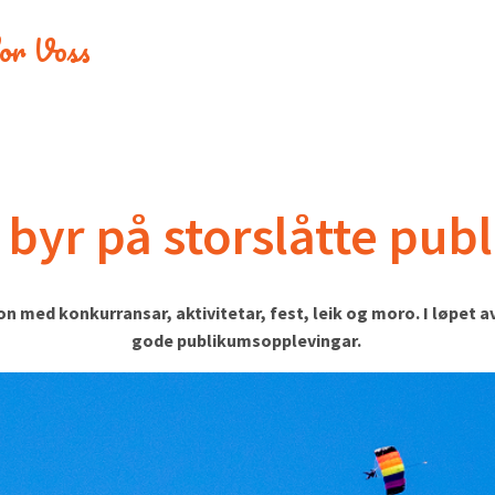
 for Voss
byr på storslåtte pu
 med konkurransar, aktivitetar, fest, leik og moro. I løpet a
gode publikumsopplevingar.