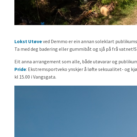
Lokst Utøve
ved Demmo er ein annan soleklart publikumsfa
Ta med deg badering eller gummibåt og sjå på frå vatnet!Sta
Eit anna arrangement som alle, både utøvarar og publikum,
Pride
: Ekstremsportveko ynskjer å løfte seksualitet- og 
kl 15.00 i Vangsgata.