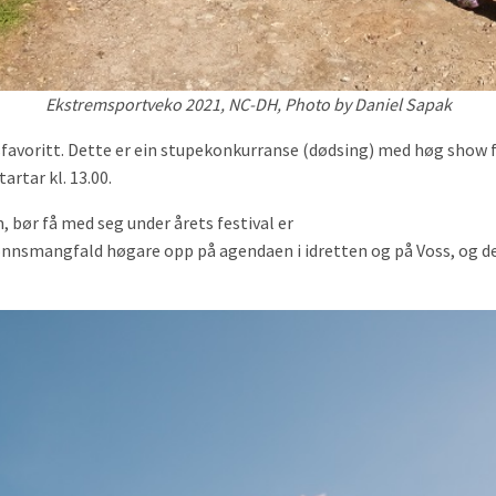
Ekstremsportveko 2021, NC-DH, Photo by Daniel Sapak
voritt. Dette er ein stupekonkurranse (dødsing) med høg show fa
rtar kl. 13.00.
 bør få med seg under årets festival er
kjønnsmangfald høgare opp på agendaen i idretten og på Voss, og 