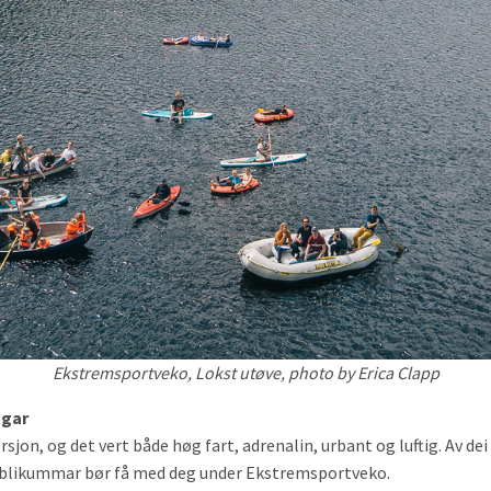
Ekstremsportveko, Lokst utøve, photo by Erica Clapp
ngar
on, og det vert både høg fart, adrenalin, urbant og luftig. Av dei
 publikummar bør få med deg under Ekstremsportveko.