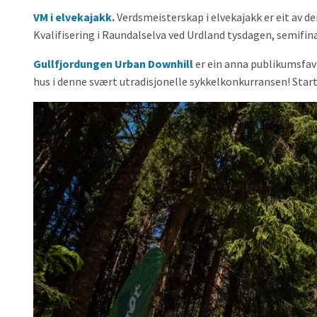
VM i elvekajakk
.
Verdsmeisterskap i elvekajakk er eit av dei
Kvalifisering i Raundalselva ved Urdland tysdagen, semifin
Gullfjordungen Urban Downhill
er ein anna publikumsfav
hus i denne svært utradisjonelle sykkelkonkurransen! Starta