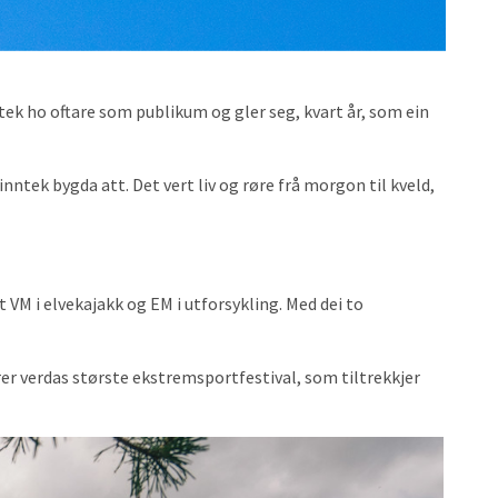
ltek ho oftare som publikum og gler seg, kvart år, som ein
nntek bygda att. Det vert liv og røre frå morgon til kveld,
t VM i elvekajakk og EM i utforsykling. Med dei to
r verdas største ekstremsportfestival, som tiltrekkjer