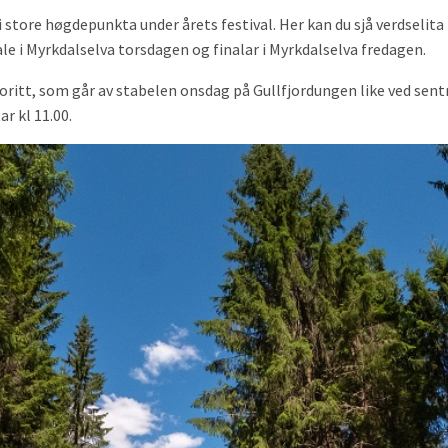
 store høgdepunkta under årets festival. Her kan du sjå verdselita i
ale i Myrkdalselva torsdagen og finalar i Myrkdalselva fredagen.
oritt, som går av stabelen onsdag på Gullfjordungen like ved se
r kl 11.00.