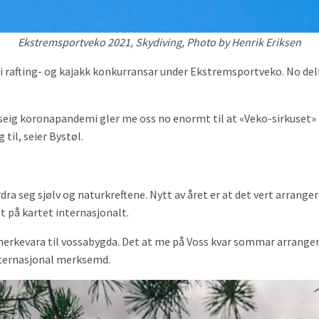
Ekstremsportveko 2021, Skydiving, Photo by Henrik Eriksen
kar i rafting- og kajakk konkurransar under Ekstremsportveko. No de
 seig koronapandemi gler me oss no enormt til at «Veko-sirkuset» i
til, seier Bystøl.
dra seg sjølv og naturkreftene. Nytt av året er at det vert arranger
 på kartet internasjonalt.
erkevara til vossabygda. Det at me på Voss kvar sommar arrangere
internasjonal merksemd.