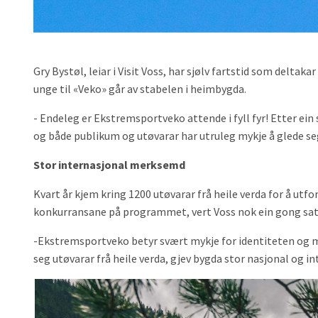
Gry Bystøl, leiar i Visit Voss, har sjølv fartstid som delta
unge til «Veko» går av stabelen i heimbygda.
- Endeleg er Ekstremsportveko attende i fyll fyr! Etter ein
og både publikum og utøvarar har utruleg mykje å glede seg 
Stor internasjonal merksemd
Kvart år kjem kring 1200 utøvarar frå heile verda for å utfor
konkurransane på programmet, vert Voss nok ein gong satt
-Ekstremsportveko betyr svært mykje for identiteten og m
seg utøvarar frå heile verda, gjev bygda stor nasjonal og 