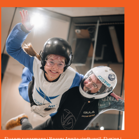
Fly som supermann i Noregs første vindtunell. Flyging i