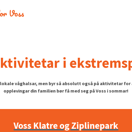
 for Voss
aktivitetar i ekstrem
okale våghalsar, men byr så absolutt også på aktivitetar for 
opplevingar din familien bør få med seg på Voss i sommar!
Voss Klatre og Ziplinepark