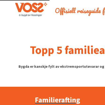
Offisiell reiseguide
Topp 5 familie
Bygda er kanskje fylt av ekstremsportutøvarar og l
Familierafting