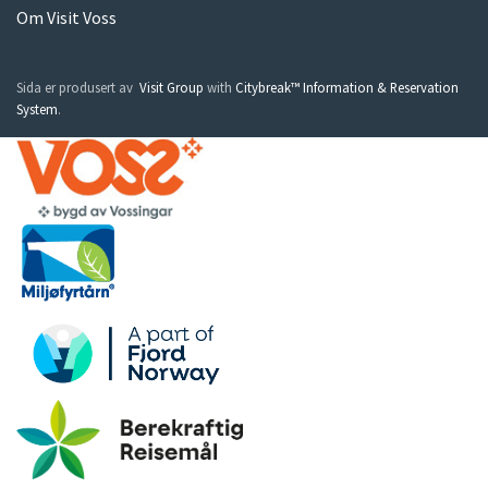
Om Visit Voss
Sida er produsert av
Visit Group
with
Citybreak™ Information & Reservation
System
.