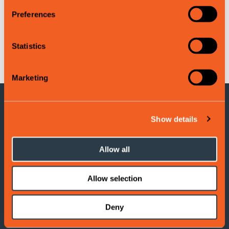
Preferences
Statistics
Leaflet
|
©
OpenStreetMap
contributors
Marketing
KONTAKTINFORMASJON
Show details
Voss Turistinformasjon
Allow all
Adresse: Evangervegen 3
5704 Voss
Allow selection
Tel:
(+47) 406 177 00
Deny
E-post:
info@visitvoss.no