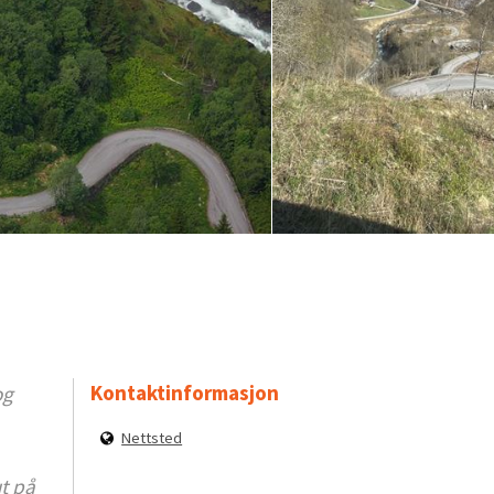
Kontaktinformasjon
og
Nettsted
ut på