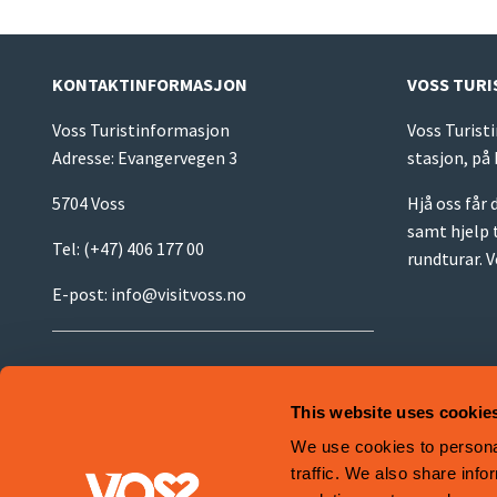
KONTAKTINFORMASJON
VOSS TUR
Voss Turistinformasjon
Voss Turist
Adresse: Evangervegen 3
stasjon, på
5704 Voss
Hjå oss får
samt hjelp t
Tel:
(+47) 406 177 00
rundturar.
E-post:
info@visitvoss.no
Cookies
This website uses cookie
Terms and Conditions
We use cookies to personal
traffic. We also share info