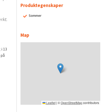
Produktegenskaper
Sommer
rkt.
Map
 i 13
 på
Leaflet
|
©
OpenStreetMap
contributors