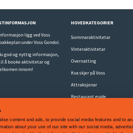
ISTINFORMASJON
HOVEDKATEGORIER
informasjon ligg ved Voss
Sommaraktivitetar
 bakkeplan under Voss Gondol.
Vinteraktivitetar
 du god og nyttig informasjon,
Overnatting
il å booke aktivitetar og
 Velkomen innom!
Kva skjer på Voss
Attraksjonar
Restaurant guide
s
ise content and ads, to provide social media features and to an
rmation about your use of our site with our social media, advertis