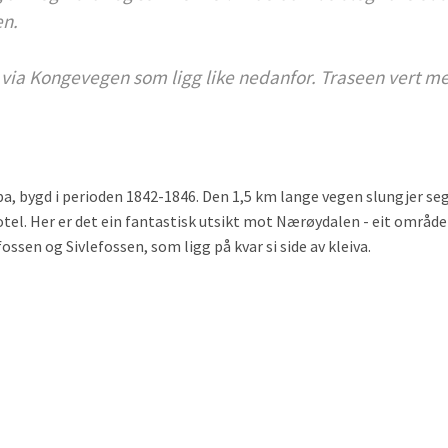
en.
et via Kongevegen som ligg like nedanfor. Traseen vert me
pa, bygd i perioden 1842-1846. Den 1,5 km lange vegen slungjer seg
tel. Her er det ein fantastisk utsikt mot Nærøydalen - eit område
ssen og Sivlefossen, som ligg på kvar si side av kleiva.