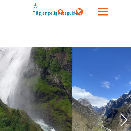
Tilgjengelighetsguide
Svein
Ulvund