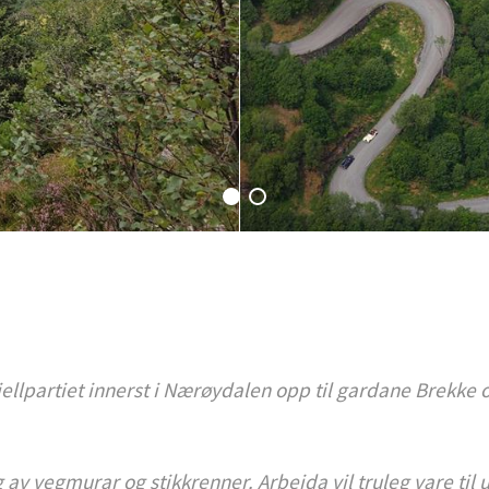
jellpartiet innerst i Nærøydalen opp til gardane Brekke 
 av vegmurar og stikkrenner. Arbeida vil truleg vare til 