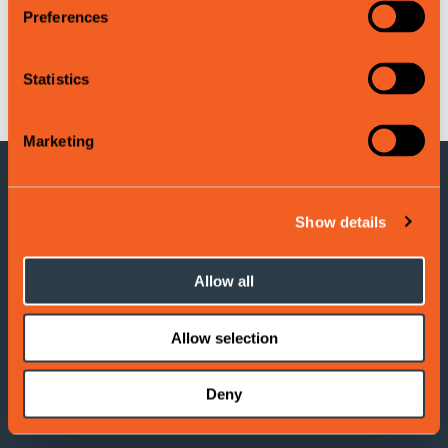
Preferences
Leaflet
|
©
OpenStreetMap
contributors
Statistics
Marketing
KONTAKTINFORMASJON
Show details
Voss Turistinformasjon
Adresse: Evangervegen 3
Allow all
5704 Voss
Allow selection
Tel:
(+47) 406 177 00
Deny
E-post:
info@visitvoss.no