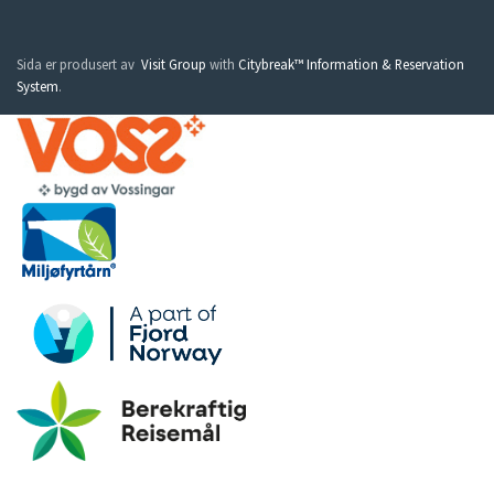
Sida er produsert av
Visit Group
with
Citybreak™ Information & Reservation
System
.