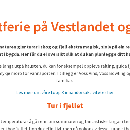
ferie på Vestlandet o
aturen gjer turar i skog og fjell ekstra magisk, sjølv på ein
i bygda. Her får du ei oversikt slik at du kan planlegge ditt 
pe langt utpå hausten, du kan for eksempel oppleve rafting, guida fj
e moro for vannsporten. I tillegg er Voss Vind, Voss Bowling og 
familiar.
Les meir om våre topp 3 innandørsaktiviteter her
Tur i fjellet
temperaturar å gå i enn om sommaren og fantastiske fargar i terren
er i høgfjellet finn du definitivt roen på nokon av desse turane i h