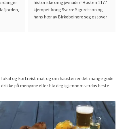
se
Hardanger
historiske omgjevnader! Høsten 1177
lafjorden,
kjempet kong Sverre Sigurdsson og
hans hær av Birkebeinere seg østover
på lokal og kortreist mat og om hausten er det mange gode
kal drikke på menyane eller bla deg igjennom verdas beste
ead
Read
more
more
bout
abou
malahovetunet
Elva