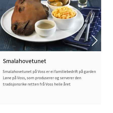
Hote
og
Rest
Voss
Smalahovetunet
E
Smalahovetunet på Voss er ei familiebedrift på garden
Ei
Løne på Voss, som produserer og serverer den
sa
tradisjonsrike retten frå Voss heile året
sp