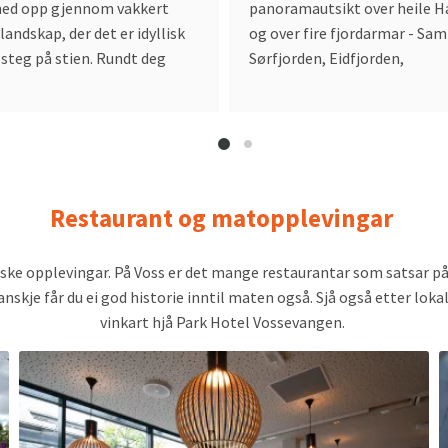
med opp gjennom vakkert
panoramautsikt over heile 
landskap, der det er idyllisk
og over fire fjordarmar - Sam
e steg på stien. Rundt deg
Sørfjorden, Eidfjorden,
Restaurant og matopplevingar
riske opplevingar. På Voss er det mange restaurantar som satsar 
anskje får du ei god historie inntil maten også. Sjå også etter lo
vinkart hjå Park Hotel Vossevangen.
Read
R
more
about
a
Vangen
S