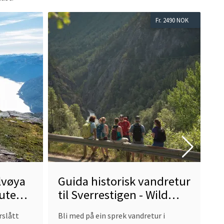
Read
Read
Fr. 2490 NOK
more
more
about
abou
Guida
Borda
historisk
vandretur
til
Sverrestigen
-
Wild
Voss
alvøya
Guida historisk vandretur
B
uten,
til Sverrestigen - Wild
Bo
er
Voss
na
rslått
Bli med på ein sprek vandretur i