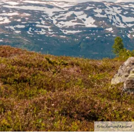
Foto:
Åsmund Aarsand