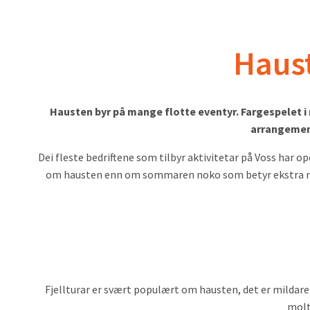
Haust
Hausten byr på mange flotte eventyr. Fargespelet i n
arrangement 
Dei fleste bedriftene som tilbyr aktivitetar på Voss har o
om hausten enn om sommaren noko som betyr ekstra mykj
Fjellturar er svært populært om hausten, det er mildare 
molt