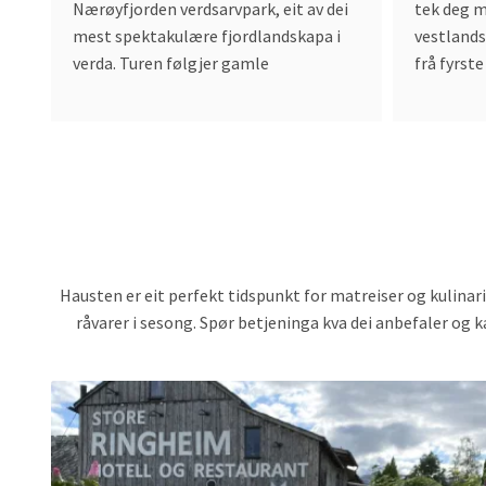
Nærøyfjorden verdsarvpark, eit av dei
tek deg 
mest spektakulære fjordlandskapa i
vestlands
verda. Turen følgjer gamle
frå fyrst
Hausten er eit perfekt tidspunkt for matreiser og kulina
råvarer i sesong. Spør betjeninga kva dei anbefaler og k
Read
more
about
FLOR'N