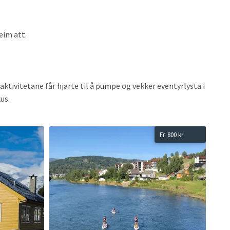
eim att.
aktivitetane får hjarte til å pumpe og vekker eventyrlysta i
kus.
Read
Read
Fr. 800 kr
more
more
about
abou
Guida
4
elvetur
tima
på
med
SUP-
padl
brett,
-