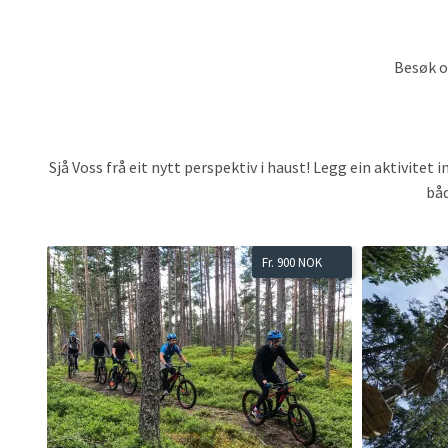
Besøk o
Sjå Voss frå eit nytt perspektiv i haust! Legg ein aktivite
båd
Read
Read
Fr. 900 NOK
more
more
about
about
MTB
Klatrepark
guida
Stor
tur,
Løype
The
og
Great
Ziplinepark,