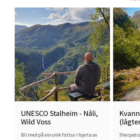
Read
Read
more
more
about
about
UNESCO
Kvanndalst
Stalheim
(lågterskelt
-
Nåli,
Wild
Voss
UNESCO Stalheim - Nåli,
Kvann
Wild Voss
(lågte
Bli med på ein unik fottur i hjarta av
Sherpatra