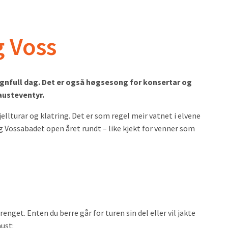
g Voss
 regnfull dag. Det er også høgsesong for konsertar og
hausteventyr.
ellturar og klatring. Det er som regel meir vatnet i elvene
Vossabadet open året rundt – like kjekt for venner som
get. Enten du berre går for turen sin del eller vil jakte
aust: