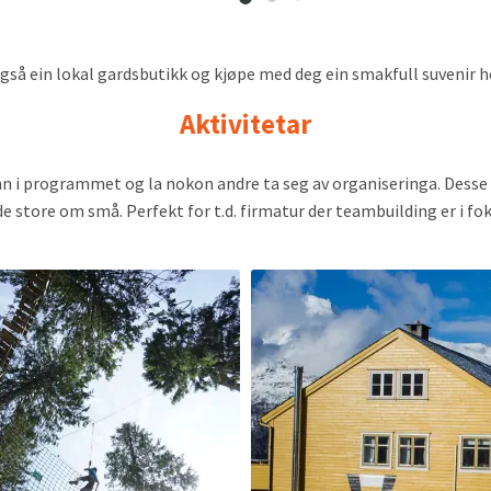
gså ein lokal gardsbutikk og kjøpe med deg ein smakfull suvenir h
Aktivitetar
t inn i programmet og la nokon andre ta seg av organiseringa. Desse 
e store om små. Perfekt for t.d. firmatur der teambuilding er i fo
Read
more
about
Ølsmaking
på
Voss,
Voss
Fellesbryggeri