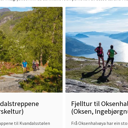
Read
more
about
reppene
Fjelltur
ur)
til
Oksenhalvøya
(Oksen,
Ingebjørgnuten,
Midtfjell),
Hardanger
Fjellguide
dalstreppene
Fjelltur til Oksenh
rskeltur)
(Oksen, Ingebjørgn
Midtfjell), Hardang
ppene til Kvandalsstølen
Frå Oksenhalvøya har ein sto
Fjellguide