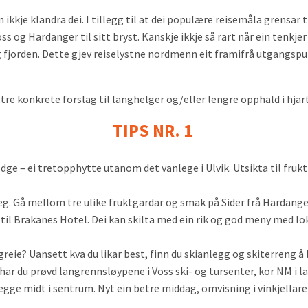
ikkje klandra dei. I tillegg til at dei populære reisemåla grensar 
s og Hardanger til sitt bryst. Kanskje ikkje så rart når ein tenkje
fjorden. Dette gjev reiselystne nordmenn eit framifrå utgangspunk
tre konkrete forslag til langhelger og/eller lengre opphald i hjar
TIPS NR. 1
dge – ei tretopphytte utanom det vanlege i Ulvik. Utsikta til fruk
Noreg. Gå mellom tre ulike fruktgardar og smak på Sider frå Hardang
il Brakanes Hotel. Dei kan skilta med ein rik og god meny med loka
i greie? Uansett kva du likar best, finn du skianlegg og skiterreng å 
ar du prøvd langrennsløypene i Voss ski- og tursenter, kor NM i l
egge midt i sentrum. Nyt ein betre middag, omvisning i vinkjellare