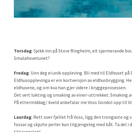
Torsdag
: Sjekk inn på Store Ringheim, eit sjarmerande bou
Smalahovetunet?
Fredag
: Unn deg ei unik oppleving. Bli med til Eldhuset på
Eldhusopplevinga er ein kortversjon av eldhusbrygging. Her f
eldhusene, og om kva han gjer videre i bryggeprosessen.
Det vert lukting og smaking av einer-uttrekket. Smaking a
På ettermiddag/ kveld anbefalar me Voss Gondol opp til V
Laurdag
: Rett over fjellet frå Voss, ligg den trongaste o
fossar og skjulte perler kun tilgjengeleg med båt. Ta del 
tilgjengeleg!