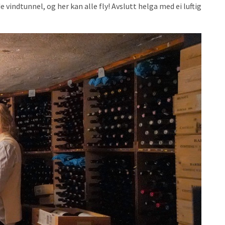
de vindtunnel, og her kan alle fly! Avslutt helga med ei luftig