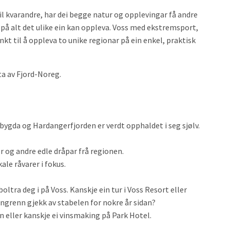
til kvarandre, har dei begge natur og opplevingar få andre
r på alt det ulike ein kan oppleva. Voss med ekstremsport,
t til å oppleva to unike regionar på ein enkel, praktisk
ta av Fjord-Noreg.
tbygda og Hardangerfjorden er verdt opphaldet i seg sjølv.
er og andre edle dråpar frå regionen.
le råvarer i fokus.
boltra deg i på Voss. Kanskje ein tur i Voss Resort eller
angrenn gjekk av stabelen for nokre år sidan?
n eller kanskje ei vinsmaking på Park Hotel.