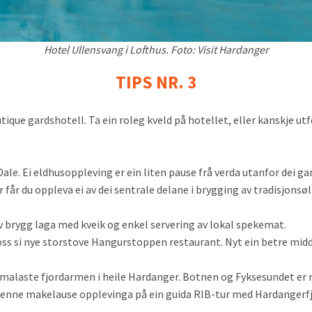
Hotel Ullensvang i Lofthus. Foto: Visit Hardanger
TIPS NR. 3
tique gardshotell. Ta ein roleg kveld på hotellet, eller kanskje u
 Dale. Ei eldhusoppleving er ein liten pause frå verda utanfor dei 
år du oppleva ei av dei sentrale delane i brygging av tradisjonsøl.
v brygg laga med kveik og enkel servering av lokal spekemat.
oss si nye storstove Hangurstoppen restaurant. Nyt ein betre mid
g smalaste fjordarmen i heile Hardanger. Botnen og Fyksesundet er 
i denne makelause opplevinga på ein guida RIB-tur med Hardangerfj