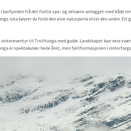
en i Sørfjorden frå det flotte spa- og velvære-anlegget med både 
gs ruta køyrer du forbi den eine naturperla etter den andre. Eit g
 vintereventyr til Trolltunga med guide. Landskapet kan vera svært
tunga er spektakulær heile året, men fjellformasjonen i vinterfarga