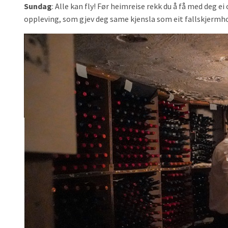
Sundag
: Alle kan fly! Før heimreise rekk du å få med deg ei
oppleving, som gjev deg same kjensla som eit fallskjerm