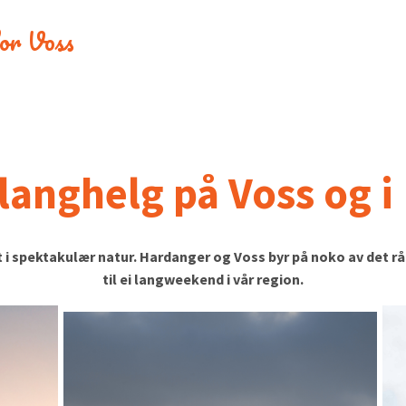
 for Voss
 langhelg på Voss og 
i spektakulær natur. Hardanger og Voss byr på noko av det råas
til ei langweekend i vår region.