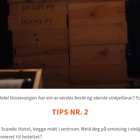
Hotel Vossevangen har ein av verdas beste og største vinkjellarar? F
TIPS NR. 2
r Scandic Hotel, begge midt i sentrum. Meld deg på omvising i vink
meret til hotellet?