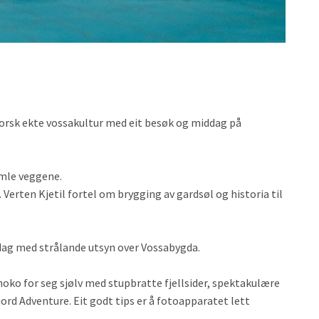
tforsk ekte vossakultur med eit besøk og middag på
gamle veggene.
 Verten Kjetil fortel om brygging av gardsøl og historia til
dag med strålande utsyn over Vossabygda.
noko for seg sjølv med stupbratte fjellsider, spektakulære
ord Adventure. Eit godt tips er å fotoapparatet lett