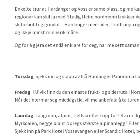
Enkelte trur at Hardanger og Voss er same plass, og me kan 
regionar kan skilta med. Stadig fleire nordmenn trykkjer Vos
skiforhold og gondol - Hardanger med sider, Trolltunga og 
og ikkje minst minnerik måte.
Og for å gjera det endå enklare for deg, har me sett saman 
Torsdag
: Sjekk inn og slapp av hjå Hardanger Panorama Lo
Fredag
: I Ulvik finn du den einaste frukt- og siderruta i 
Når det nærmar seg middagstid, vil me anbefala å ta turen t
Laurdag
: Langrenn, alpint, fjellski eller topptur? Kva er d
Myrkdalen, begge blant Noregs største alpinanlegg? Eller h
Sjekk inn på Park Hotel Vossevangen eller Scandic Hotel, b