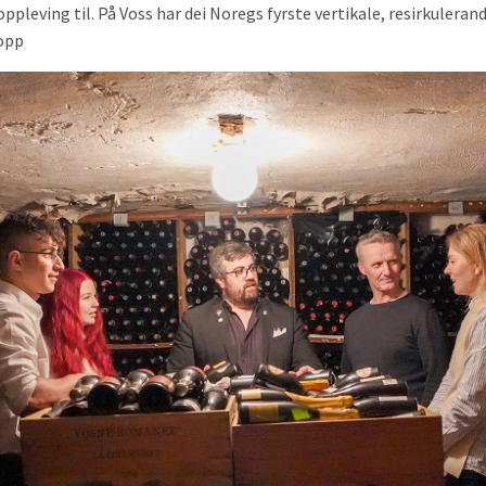
 oppleving til. På Voss har dei Noregs fyrste vertikale, resirkuleran
hopp