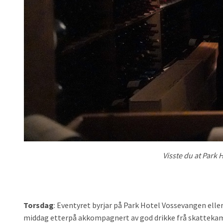
Visste du at Park 
Torsdag
: Eventyret byrjar på Park Hotel Vossevangen elle
middag etterpå akkompagnert av god drikke frå skattekam