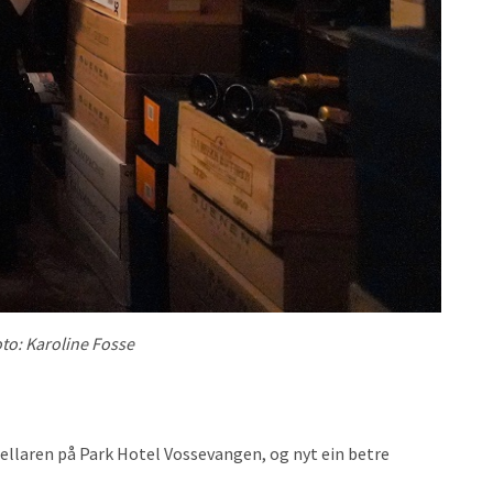
oto: Karoline Fosse
jellaren på Park Hotel Vossevangen, og nyt ein betre