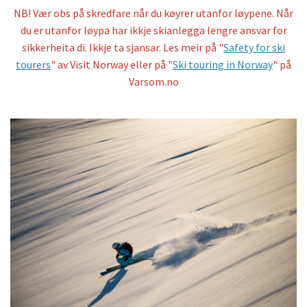
NB! Vær obs på skredfare når du køyrer utanfor løypene. Når
du er utanfor løypa har ikkje skianlegga lengre ansvar for
sikkerheita di. Ikkje ta sjansar. Les meir på "
Safety for ski
tourers
" av Visit Norway eller på "
Ski touring in Norway
" på
Varsom.no