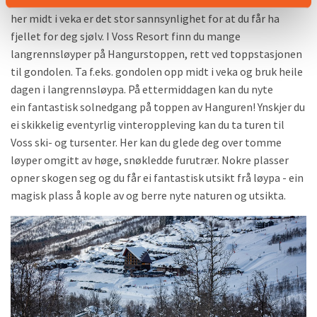
til 30km. Løypene er ikkje så godt kjent endå - så om du går
her midt i veka er det stor sannsynlighet for at du får ha
fjellet for deg sjølv. I Voss Resort finn du mange
langrennsløyper på Hangurstoppen, rett ved toppstasjonen
til gondolen. Ta f.eks. gondolen opp midt i veka og bruk heile
dagen i langrennsløypa. På ettermiddagen kan du nyte
ein fantastisk solnedgang på toppen av Hanguren! Ynskjer du
ei skikkelig eventyrlig vinteroppleving kan du ta turen til
Voss ski- og tursenter. Her kan du glede deg over tomme
løyper omgitt av høge, snøkledde furutrær. Nokre plasser
opner skogen seg og du får ei fantastisk utsikt frå løypa - ein
magisk plass å kople av og berre nyte naturen og utsikta.