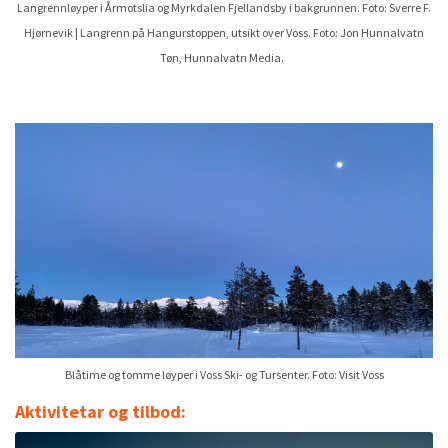
Langrennløyper i Årmotslia og Myrkdalen Fjellandsby i bakgrunnen. Foto: Sverre F.
Hjørnevik | Langrenn på Hangurstoppen, utsikt over Voss. Foto: Jon Hunnalvatn
Tøn, Hunnalvatn Media.
Blåtime og tomme løyper i Voss Ski- og Tursenter. Foto: Visit Voss
Aktivitetar og tilbod:
Read