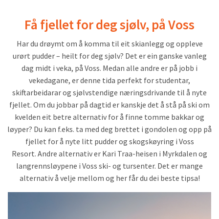
Få fjellet for deg sjølv, på Voss
Har du drøymt om å komma til eit skianlegg og oppleve
urørt pudder – heilt for deg sjølv? Det er ein ganske vanleg
dag midt i veka, på Voss. Medan alle andre er på jobb i
vekedagane, er denne tida perfekt for studentar,
skiftarbeidarar og sjølvstendige næringsdrivande til å nyte
fjellet. Om du jobbar på dagtid er kanskje det å stå på ski om
kvelden eit betre alternativ for å finne tomme bakkar og
løyper? Du kan f.eks. ta med deg brettet i gondolen og opp på
fjellet for å nyte litt pudder og skogskøyring i Voss
Resort. Andre alternativ er Kari Traa-heisen i Myrkdalen og
langrennsløypene i Voss ski- og tursenter. Det er mange
alternativ å velje mellom og her får du dei beste tipsa!