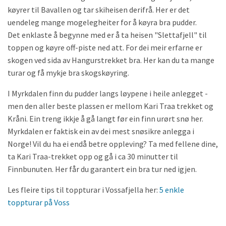
køyrer til Bavallen og tar skiheisen derifrå. Her er det
uendeleg mange mogelegheiter for å køyra bra pudder.
Det enklaste å begynne med er å ta heisen "Slettafjell" til
toppen og køyre off-piste ned att. For dei meir erfarne er
skogen ved sida av Hangurstrekket bra. Her kan du ta mange
turar og få mykje bra skogskøyring.
I Myrkdalen finn du pudder langs løypene i heile anlegget -
men den aller beste plassen er mellom Kari Traa trekket og
Kråni. Ein treng ikkje å gå langt før ein finn urørt snø her.
Myrkdalen er faktisk ein av dei mest snøsikre anlegga i
Norge! Vil du ha ei endå betre oppleving? Ta med fellene dine,
ta Kari Traa-trekket opp og gå i ca 30 minutter til
Finnbunuten. Her får du garantert ein bra tur ned igjen.
Les fleire tips til toppturar i Vossafjella her:
5 enkle
toppturar på Voss