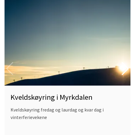
more
about
Kveldskøyring
i
i
Myrkdalen
Kveldskøyring i Myrkdalen
Kveldskøyring fredag og laurdag og kvar dag i
vinterferievekene