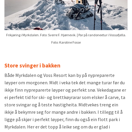
Frikjøring i Myrkdalen. Foto: Sverre F. Hjørnevik. | Par på randoneetur i Vossafjella.
Foto: Karoline Fosse
Store svinger i bakken
Både Myrkdalen og Voss Resort kan by på nypreparerte
løyper om morgonen. Midt i veka tek det mange turar før du
ikkje finn nypreparerte løyper og perfekt snø. Vekedagane er
ei perfekt tid for ski- og brettkøyrarar som elsker å carve, ta
store svingar og å teste hastigheita. Midtvekes treng ein
ikkje å bekymre seg for mange andre i bakken. I tillegg til å
ligge på skjør i perfekt løyper, finn du også ein flott park i
Myrkdalen. Her er det topp å leike seg om du er glad i