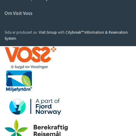
Om Visit Voss
Sida er produsert av
Visit Group
with
Citybreak™ Information & Reservation
System
.