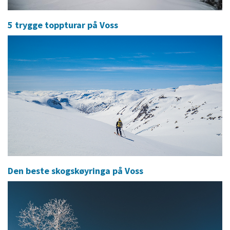
5 trygge toppturar på Voss
Den beste skogskøyringa på Voss