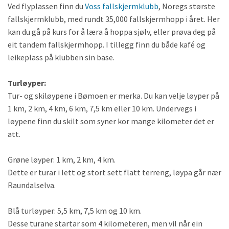
Ved flyplassen finn du
Voss fallskjermklubb
, Noregs største
fallskjermklubb, med rundt 35,000 fallskjermhopp i året. Her
kan du gå på kurs for å læra å hoppa sjølv, eller prøva deg på
eit tandem fallskjermhopp. I tillegg finn du både kafé og
leikeplass på klubben sin base.
Turløyper:
Tur- og skiløypene i Bømoen er merka. Du kan velje løyper på
1 km, 2 km, 4 km, 6 km, 7,5 km eller 10 km. Undervegs i
løypene finn du skilt som syner kor mange kilometer det er
att.
Grøne løyper: 1 km, 2 km, 4 km.
Dette er turar i lett og stort sett flatt terreng, løypa går nær
Raundalselva.
Blå turløyper: 5,5 km, 7,5 km og 10 km.
Desse turane startar som 4 kilometeren, men vil når ein