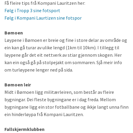
Få fleire tips frå Kompani Lauritzen her:
Følg i Tropp 3 sine fotsport
Følg i Kompani Laurtizen sine fotspor
Bømoen
Løypene i Bømoen er breie og fine i store delar av område og
ein kan gå turar av ulike lengd (1km til 10km). I tillegg til
løypene går det eit nettverk av stiar gjennom skogen. Her
kan ein også gå på stolpejakt om sommaren. Sjå meir info
om turløypene lenger ned på sida.
Bømoen leir
Midt i Bømoen ligg militærleiren, som består av fleire
bygningar. Dei fleste bygningane er i dag freda. Mellom
bygningane ligg ein stor fotballbane og ikkje langt unna finn
ein hinderløypa frå Kompani Lauritzen.
Fallskjermklubben