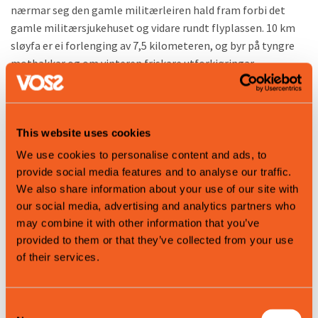
nærmar seg den gamle militærleiren hald fram forbi det
gamle militærsjukehuset og vidare rundt flyplassen. 10 km
sløyfa er ei forlenging av 7,5 kilometeren, og byr på tyngre
motbakkar og om vinteren friskare utforkjøringar.
Underlaget er i tillegg meir stiprega.
Lengd: 1 - 10 km sløyfer
This website uses cookies
Sesong fottur: April - November
Sesong skitur: Desember - Mars
We use cookies to personalise content and ads, to
Vanskeligheitsgrad: Grøne (lett) og blå (moderat) løyper
provide social media features and to analyse our traffic.
Startpunkt: Bømoen - Palmafossen
We also share information about your use of our site with
Turkart referanse: Kontakt Voss Turistinformasjon for
our social media, advertising and analytics partners who
turkart.
may combine it with other information that you’ve
Merknad: Vinterstid vert det køyrd skiløyper i Bømoen, men
provided to them or that they’ve collected from your use
of their services.
ofte går det an å gå til fots i Bømoen til november-desember.
NB! Hugs å respektere at det er bandtvang heile året i
Consent
Bømoen.