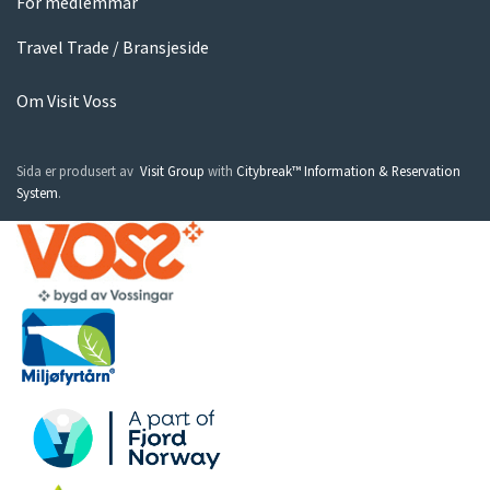
For medlemmar
Travel Trade / Bransjeside
Om Visit Voss
Sida er produsert av
Visit Group
with
Citybreak™ Information & Reservation
System
.