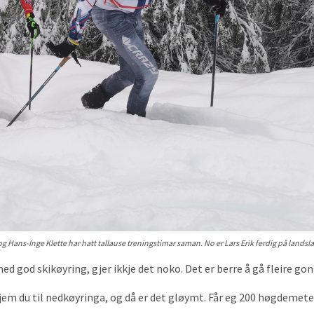
Hans-Inge Klette har hatt tallause treningstimar saman. No er Lars Erik ferdig på landslag
 god skikøyring, gjer ikkje det noko. Det er berre å gå fleire gon
å kjem du til nedkøyringa, og då er det gløymt. Får eg 200 høgdeme