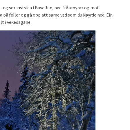
t- og søraustsida i Bavallen, ned frå «myra» og mot
a på feller og gå opp att same ved som du køyrde ned. Ein
elt i vekedagane.