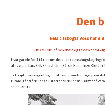
Den b
Reis til skogs! Voss har ei
NB! Vær obs på skredfare og ta ansvar for eig
Kvar går ein for å få tips om dei aller beste skogskøyringsp
utøvarane Lars Erik Skjervheim (39) og Hans-Inge Klette (
- «Topptur» er eigentleg eit litt misvisande omgrep når det k
turane går frå der snøen startar til der snøen sluttar å ver
seier Lars Erik.