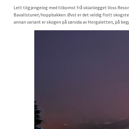
Lett tilgjengeleg med tilkomst frå skianlegget Voss Resort
Bavallstunet/hoppbakken. Øvst er det veldig flott skogster
annan variant er skogen på sørsida av Horgaletten, på begg