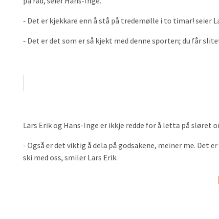
på rad, seier Hans-Inge.
- Det er kjekkare enn å stå på tredemølle i to timar! seier La
- Det er det som er så kjekt med denne sporten; du får slitet
Lars Erik og Hans-Inge er ikkje redde for å letta på sløret
- Også er det viktig å dela på godsakene, meiner me. Det er s
ski med oss, smiler Lars Erik.