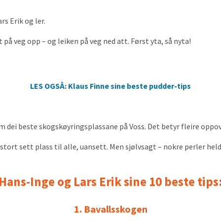
rs Erik og ler.
 på veg opp – og leiken på veg ned att. Først yta, så nyta!
LES OGSÅ: Klaus Finne sine beste pudder-tips
 om dei beste skogskøyringsplassane på Voss. Det betyr fleire oppov
tort sett plass til alle, uansett. Men sjølvsagt – nokre perler held 
Hans-Inge og Lars Erik sine 10 beste tips
1. Bavallsskogen