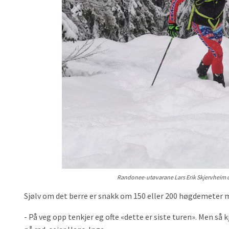
Randonee-utøvarane Lars Erik Skjervheim og 
Sjølv om det berre er snakk om 150 eller 200 høgdemeter med
- På veg opp tenkjer eg ofte «dette er siste turen». Men s