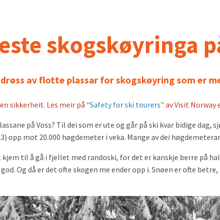
este skogskøyringa p
n drøss av flotte plassar for skogskøyring som er me
en sikkerheit. Les meir på "
Safety for ski tourers
" av Visit Norway e
lassane på Voss? Til dei som er ute og går på ski kvar bidige dag, 
23) opp mot 20.000 høgdemeter i veka. Mange av dei høgdemeterane
jem til å gå i fjellet med randoski, for det er kanskje berre på hal
a god. Og då er det ofte skogen me ender opp i. Snøen er ofte betre