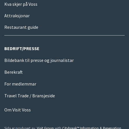
Kva skjer på Voss
Attraksjonar
Restaurant guide
BEDRIFT/PRESSE
Bildebank til presse og journalistar
Berekraft
For medlemmar
Travel Trade / Bransjeside
Om Visit Voss
Sida er produsert av
Visit Group
with
Citybreak™ Information & Reservation