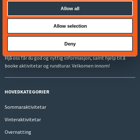
Terms and Conditions
Allow all
VOSS TURISTINFORMASJON
Allow selection
Voss Turistinformasjon ligg ved Voss stasjon, på bakkeplan
Deny
under Voss Gondol.
Hjå oss får du god og nyttig informasjon, samt hjelp til å
booke aktivitetar og rundturar. Velkomen innom!
HOVEDKATEGORIER
Sommaraktivitetar
Vinteraktivitetar
Overnatting