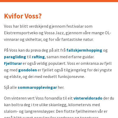
Kvifor Voss?
Voss har blitt verdskjend gjennom festivalar som
Ekstremsportveko og Vossa Jazz, gjennom våre mange OL-
vinnarar og skiheltar, og for vår fantastiske natur.
På Voss kan du prøva deg på alt frå
fallskjermhopping
og
paragliding
til
rafting
, saman med erfarne guidar.
Fjellturar
er også veldig populært. Voss er omkransa av fjell
og med
gondolen
er fjellet også tilgjengeleg for dei yngste
og eldste, og dei med nedsett funksjonsevne.
Sjå alle
sommaropplevingar
her.
Om vinteren vert Voss forvandla til eit
vintereldorado
der du
kan boltra deg i tre ulike skianlegg, kilometervis med
slalom- og langrennsløyper. Den flotte fjellheimen vår er
også blitt svært populær for randonee og toppturar.