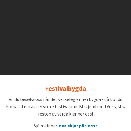
Festivalbygda
Vil du besøka oss når det verkeleg er liv i bygda - då bør du
koma til ein av dei store festivalane. Bli kjend med Voss, slik
resten av verda kjenner oss!
Sjå meir her:
Kva skjer på Voss?