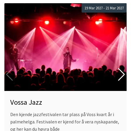
Read
19 Mar 2027 - 21 Mar 2027
more
about
Vossa
Jazz
Vossa Jazz
Den kjende jazzfestivalen tar plass på Voss kvart år i
palmehelga. Festivalen er kjend for å vera nyskapande,
og her kan du høyra både